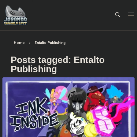
Jogando Casualmente
Conteúdo family friendly sobre games! Desde 2019 analisando jogos.
Home
Entalto Publishing
Posts tagged: Entalto
Publishing