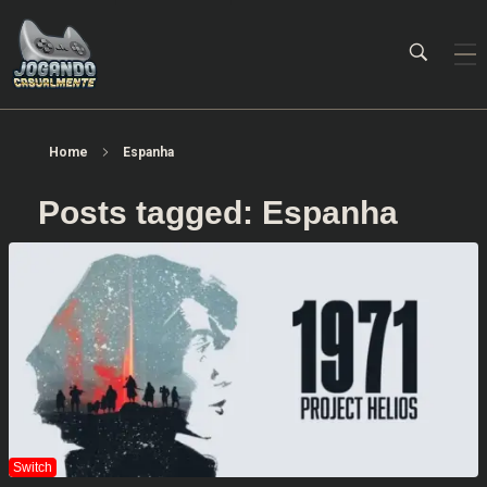
Jogando Casualmente
Conteúdo family friendly sobre games! Desde 2019 analisando jogos.
Home
Espanha
Posts tagged: Espanha