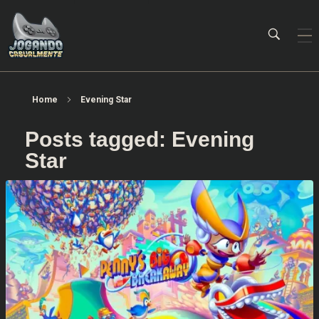
Jogando Casualmente
Conteúdo family friendly sobre games! Desde 2019 analisando jogos.
Home
Evening Star
Posts tagged: Evening
Star