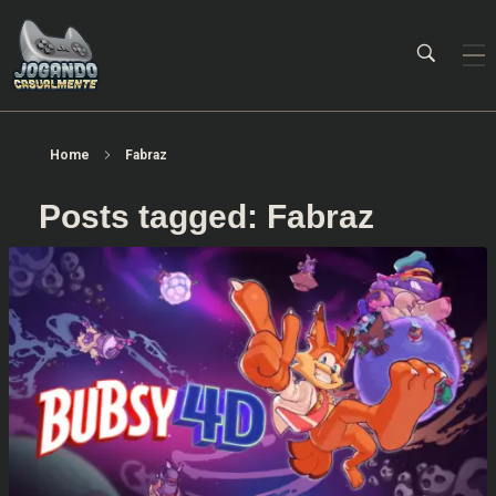
Jogando Casualmente
Conteúdo family friendly sobre games! Desde 2019 analisando jogos.
Home
Fabraz
Posts tagged: Fabraz