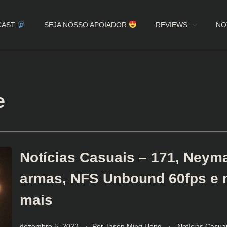
CAST
SEJA NOSSO APOIADOR
REVIEWS
NO
e
Notícias Casuais – 171, Neyma
armas, NFS Unbound 60fps e 
mais
dezembro 5, 2022
Por
Jason Ming Hong
Notícias Casua