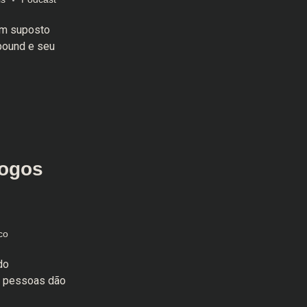
um suposto
bound e seu
Jogos
co
do
s pessoas dão