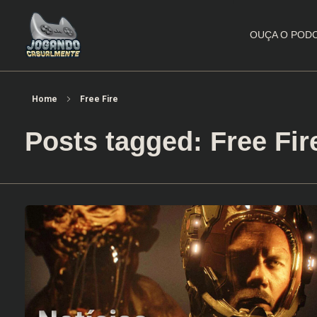
OUÇA O POD
Jogando Casualmente
Conteúdo family friendly sobre games! Desde 2019 analisando jogos.
Home
Free Fire
Posts tagged: Free Fir