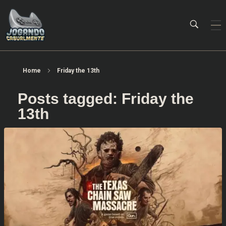
Jogando Casualmente
Conteúdo family friendly sobre games! Desde 2019 analisando jogos.
Home
Friday the 13th
Posts tagged: Friday the
13th