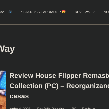
CAST
SEJA NOSSO APOIADOR
REVIEWS
NO
 Way
Review House Flipper Remast
Collection (PC) – Reorganizan
casas
junho 4, 2026
Por
Julio Pinheiro
PC
Reviews