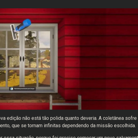
va edição não está tão polida quanto deveria. A coletânea sofre
nto, que se tornam infinitas dependendo da missão escolhida.
r essa situação, porque foi preciso começar um novo salvamen