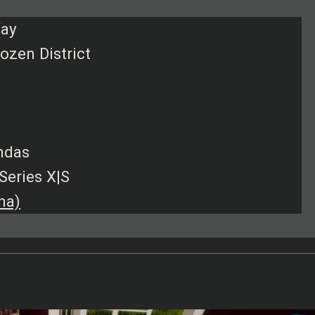
Way
ozen District
endas
Series X|S
ha)