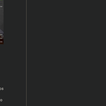
os
do