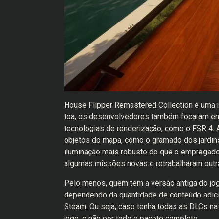
House Flipper Remastered Collection é uma no
toa, os desenvolvedores também focaram em 
tecnologias de renderização, como o FSR 4. A
objetos do mapa, como o gramado dos jardin
iluminação mais robusto do que o empregado
algumas missões novas e retrabalharam outr
Pelo menos, quem tem a versão antiga do jo
dependendo da quantidade de conteúdo adicion
Steam. Ou seja, caso tenha todas as DLCs na
jogo, e não por todo o pacote completo.