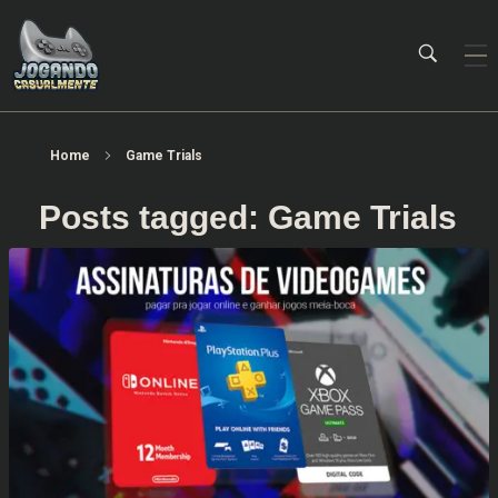
Jogando Casualmente
Conteúdo family friendly sobre games! Desde 2019 analisando jogos.
Home
Game Trials
Posts tagged: Game Trials