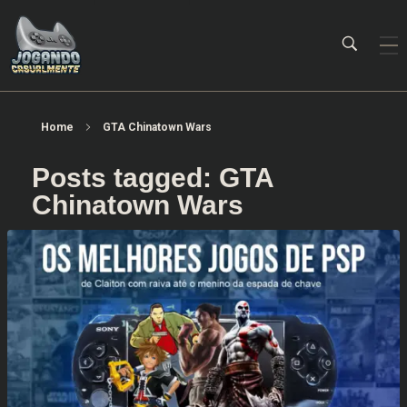
Jogando Casualmente
Conteúdo family friendly sobre games! Desde 2019 analisando jogos.
Home
GTA Chinatown Wars
Posts tagged: GTA
Chinatown Wars