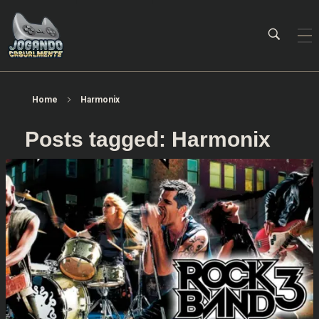
Jogando Casualmente
Conteúdo family friendly sobre games! Desde 2019 analisando jogos.
Home
Harmonix
Posts tagged: Harmonix