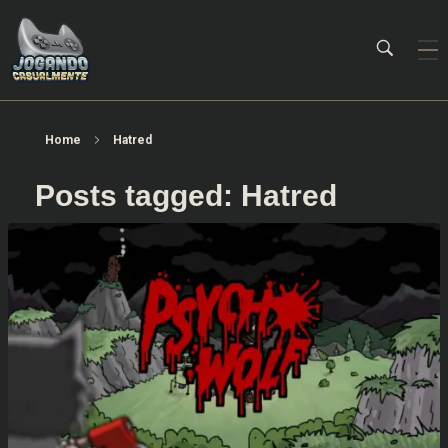
Jogando Casualmente
Conteúdo family friendly sobre games! Desde 2019 analisando jogos.
Home
Hatred
Posts tagged: Hatred