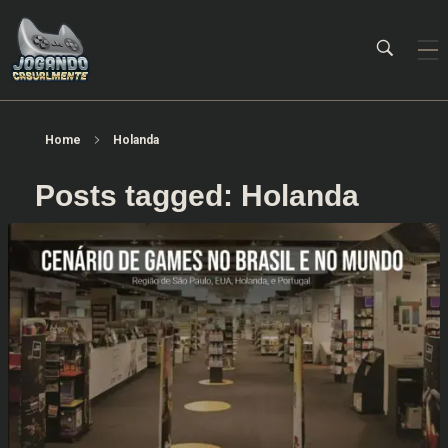
Jogando Casualmente
Conteúdo family friendly sobre games! Desde 2019 analisando jogos.
Home
Holanda
Posts tagged: Holanda