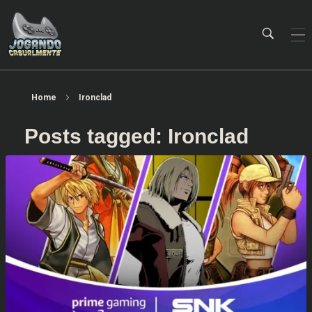
Jogando Casualmente
Conteúdo family friendly sobre games! Desde 2019 analisando jogos.
Home
Ironclad
Posts tagged: Ironclad