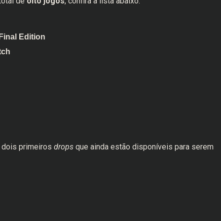
otal de
oito jogos
, confira a lista abaixo:
Final Edition
tch
dois primeiros
drops
que ainda estão disponíveis para serem