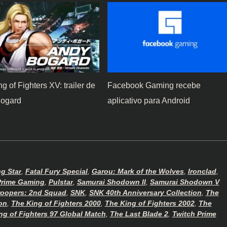
g of Fighters XV: trailer de
Facebook Gaming recebe
ogard
aplicativo para Android
ng Star
,
Fatal Fury Special
,
Garou: Mark of the Wolves
,
Ironclad
,
Prime Gaming
,
Pulstar
,
Samurai Shodown II
,
Samurai Shodown V
oopers: 2nd Squad
,
SNK
,
SNK 40th Anniversary Collection
,
The
on
,
The King of Fighters 2000
,
The King of Fighters 2002
,
The
ng of Fighters 97 Global Match
,
The Last Blade 2
,
Twitch Prime