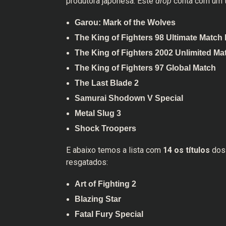
produtora japonesa. Este
drop
conta com um t
Garou: Mark of the Wolves
The King of Fighters 98 Ultimate Match 
The King of Fighters 2002 Unlimited Ma
The King of Fighters 97 Global Match
The Last Blade 2
Samurai Shodown V Special
Metal Slug 3
Shock Troopers
E abaixo temos a lista com
14 os títulos
dos 
resgatados:
Art of Fighting 2
Blazing Star
Fatal Fury Special