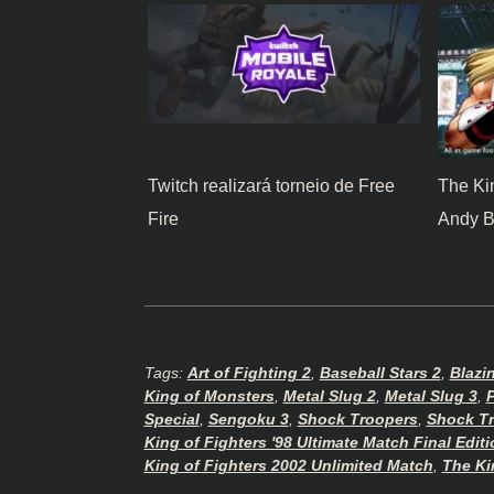
Twitch realizará torneio de Free
The Kin
Fire
Andy B
Tags:
Art of Fighting 2
,
Baseball Stars 2
,
Blazi
King of Monsters
,
Metal Slug 2
,
Metal Slug 3
,
Special
,
Sengoku 3
,
Shock Troopers
,
Shock Tr
King of Fighters '98 Ultimate Match Final Editi
King of Fighters 2002 Unlimited Match
,
The Ki