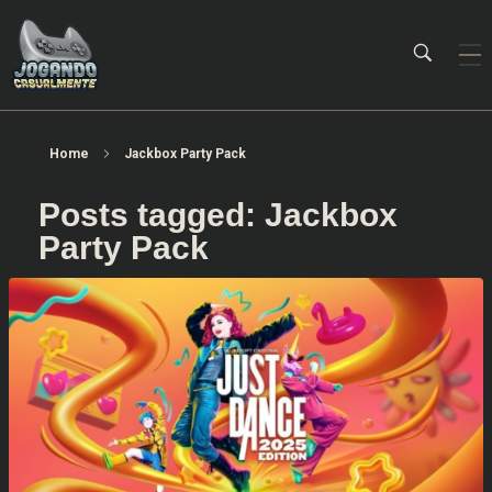
Jogando Casualmente
Conteúdo family friendly sobre games! Desde 2019 analisando jogos.
Home
Jackbox Party Pack
Posts tagged: Jackbox
Party Pack