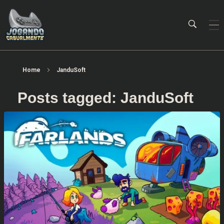
Jogando Casualmente
Conteúdo family friendly sobre games! Desde 2019 analisando jogos.
Home
JanduSoft
Posts tagged: JanduSoft