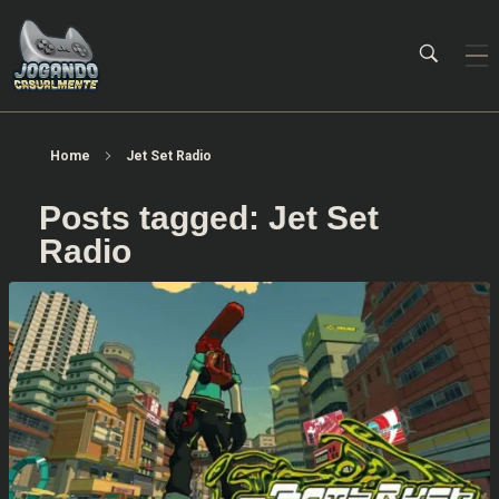
Jogando Casualmente
Conteúdo family friendly sobre games! Desde 2019 analisando jogos.
Home
Jet Set Radio
Posts tagged: Jet Set
Radio