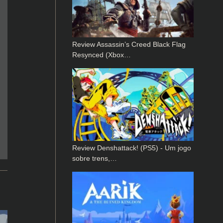
Review Assassin’s Creed Black Flag
Resynced (Xbox…
Review Denshattack! (PS5) - Um jogo
sobre trens,…