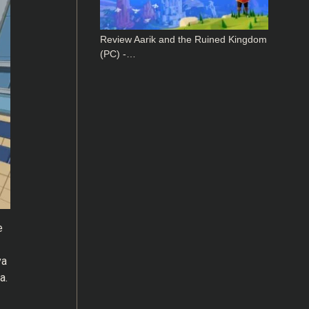
Review Aarik and the Ruined Kingdom
(PC) -…
e
va
a.