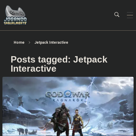
Jogando Casualmente
Conteúdo family friendly sobre games! Desde 2019 analisando jogos.
Home
Jetpack Interactive
Posts tagged: Jetpack
Interactive