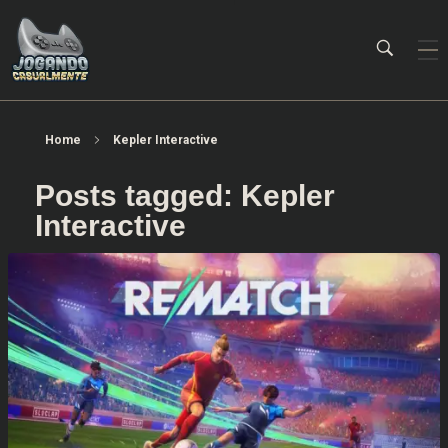
Jogando Casualmente
Conteúdo family friendly sobre games! Desde 2019 analisando jogos.
Home
Kepler Interactive
Posts tagged: Kepler
Interactive