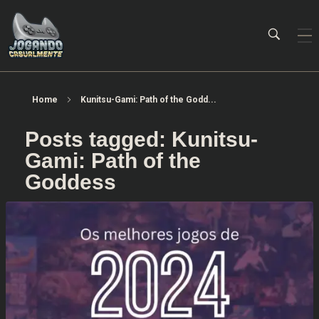
Jogando Casualmente
Conteúdo family friendly sobre games! Desde 2019 analisando jogos.
Home
Kunitsu-Gami: Path of the Godd...
Posts tagged: Kunitsu-
Gami: Path of the
Goddess