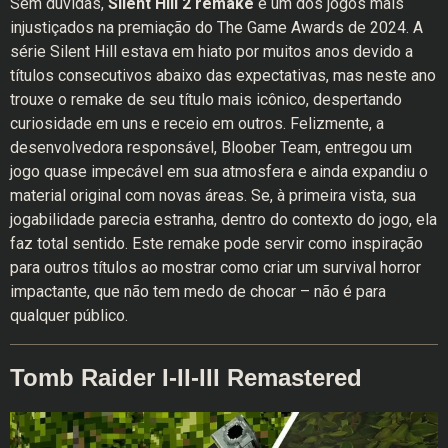
Sem dúvidas,
Silent Hill 2
remake
é um dos jogos mais
injustiçados na premiação do The Game Awards de 2024. A
série Silent Hill estava em hiato por muitos anos devido a
títulos consecutivos abaixo das expectativas, mas neste ano
trouxe o remake de seu título mais icônico, despertando
curiosidade em uns e receio em outros. Felizmente, a
desenvolvedora responsável, Bloober Team, entregou um
jogo quase impecável em sua atmosfera e ainda expandiu o
material original com novas áreas. Se, à primeira vista, sua
jogabilidade parecia estranha, dentro do contexto do jogo, ela
faz total sentido. Este remake pode servir como inspiração
para outros títulos ao mostrar como criar um survival horror
impactante, que não tem medo de chocar – não é para
qualquer público.
Tomb Raider I-II-III Remastered