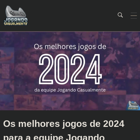
Jogando Casualmente
Conteúdo family friendly sobre games! Desde 2019 analisando jogos.
Os melhores jogos de 2024
para a equipe Jogando