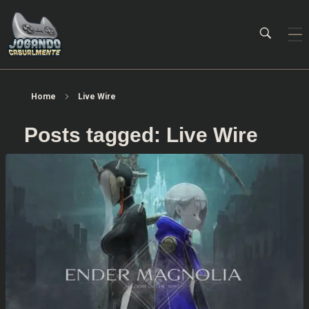
Jogando Casualmente
Conteúdo family friendly sobre games! Desde 2019 analisando jogos.
Home
Live Wire
Posts tagged: Live Wire