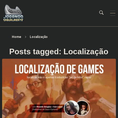
Jogando Casualmente
Conteúdo family friendly sobre games! Desde 2019 analisando jogos.
Home
Localização
Posts tagged: Localização