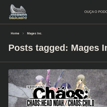
OUÇA O POD
Jogando Casualmente
Conteúdo family friendly sobre games! Desde 2019 analisando jogos.
Home
Mages Inc.
Posts tagged: Mages I