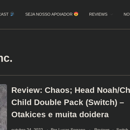
CAST
SEJA NOSSO APOIADOR
REVIEWS
NO
nc.
Review: Chaos; Head Noah/Ch
Child Double Pack (Switch) –
Otakices e muita doidera
outubro 24, 2022
Por
Lucas Serrano
Reviews
Switch