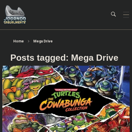
Jogando Casualmente
Conteúdo family friendly sobre games! Desde 2019 analisando jogos.
Home
Mega Drive
Posts tagged: Mega Drive