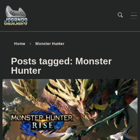
Jogando Casualmente
Conteúdo family friendly sobre games! Desde 2019 analisando jogos.
Home
Monster Hunter
Posts tagged: Monster
Hunter