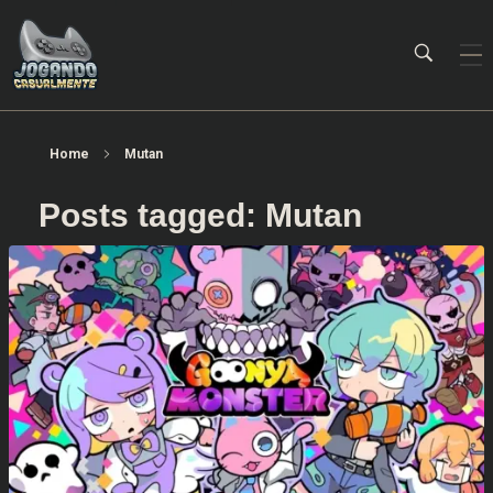
Jogando Casualmente
Conteúdo family friendly sobre games! Desde 2019 analisando jogos.
Home
Mutan
Posts tagged: Mutan