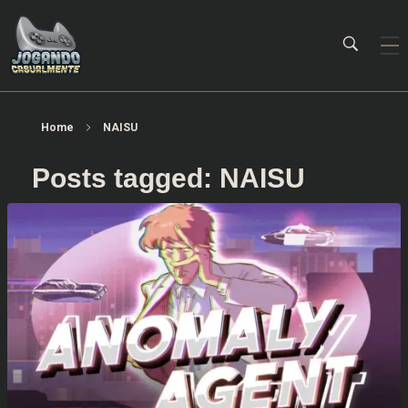
Jogando Casualmente
Conteúdo family friendly sobre games! Desde 2019 analisando jogos.
Home
NAISU
Posts tagged: NAISU