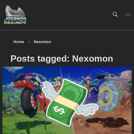
Jogando Casualmente
Conteúdo family friendly sobre games! Desde 2019 analisando jogos.
Home
Nexomon
Posts tagged: Nexomon