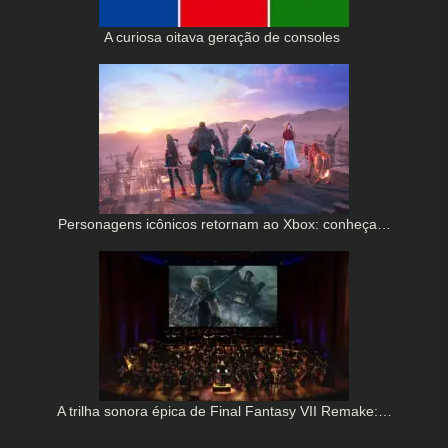
A curiosa oitava geração de consoles
Personagens icônicos retornam ao Xbox: conheça…
A trilha sonora épica de Final Fantasy VII Remake:…