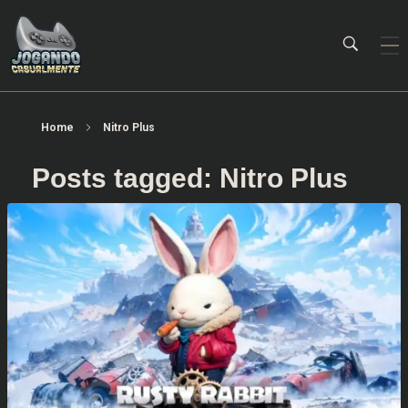
Jogando Casualmente
Conteúdo family friendly sobre games! Desde 2019 analisando jogos.
Home
Nitro Plus
Posts tagged: Nitro Plus