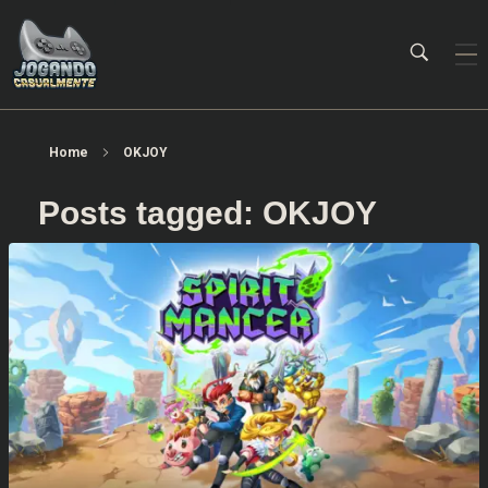
Jogando Casualmente
Conteúdo family friendly sobre games! Desde 2019 analisando jogos.
Home
OKJOY
Posts tagged: OKJOY