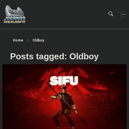
Jogando Casualmente
Conteúdo family friendly sobre games! Desde 2019 analisando jogos.
Home
Oldboy
Posts tagged: Oldboy