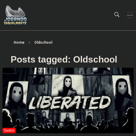
Jogando Casualmente
Conteúdo family friendly sobre games! Desde 2019 analisando jogos.
Home
Oldschool
Posts tagged: Oldschool