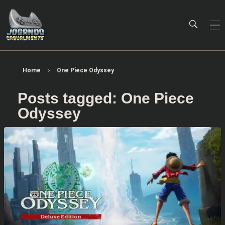
Jogando Casualmente
Conteúdo family friendly sobre games! Desde 2019 analisando jogos.
Home
One Piece Odyssey
Posts tagged: One Piece
Odyssey