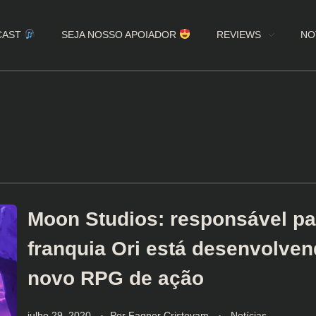
CAST
SEJA NOSSO APOIADOR
REVIEWS
NO
Moon Studios: responsável pa
franquia Ori está desenvolve
novo RPG de ação
julho 29, 2020
Por
Fagner Cristovam
Notícias