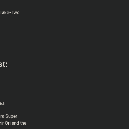
a Take-Two
t:
tch
ura Super
ir Ori and the