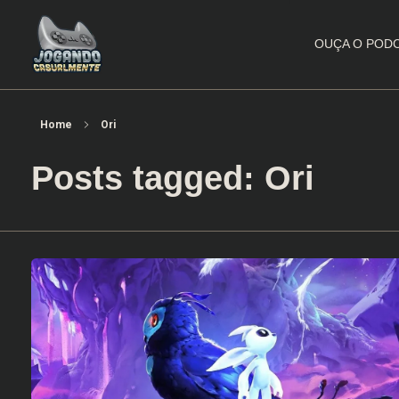
OUÇA O POD
Jogando Casualmente
Conteúdo family friendly sobre games! Desde 2019 analisando jogos.
Home
Ori
Posts tagged: Ori