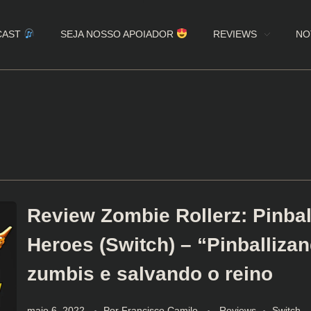
CAST
SEJA NOSSO APOIADOR
REVIEWS
NO
Review Zombie Rollerz: Pinbal
Heroes (Switch) – “Pinballiza
zumbis e salvando o reino
maio 6, 2022
Por
Francisco Camilo
Reviews
Switch