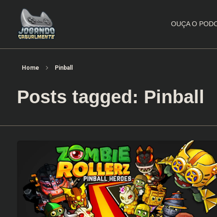
OUÇA O POD
Jogando Casualmente
Conteúdo family friendly sobre games! Desde 2019 analisando jogos.
Home
Pinball
Posts tagged: Pinball