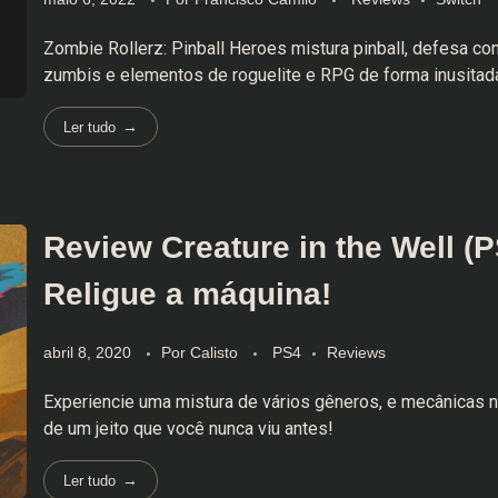
Zombie Rollerz: Pinball Heroes mistura pinball, defesa co
zumbis e elementos de roguelite e RPG de forma inusitada 
Ler tudo
Review Creature in the Well (P
Religue a máquina!
abril 8, 2020
Por
Calisto
PS4
Reviews
Experiencie uma mistura de vários gêneros, e mecânicas 
de um jeito que você nunca viu antes!
Ler tudo