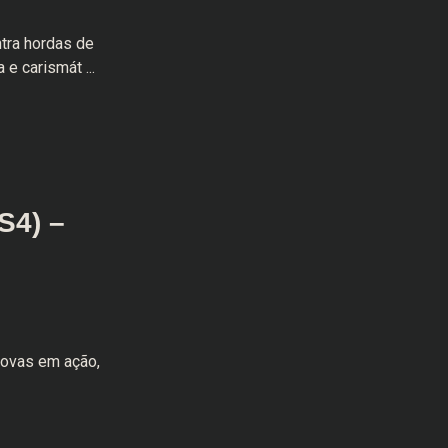
ntra hordas de
e carismát ...
S4) –
novas em ação,