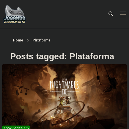
Jogando Casualmente
Conteúdo family friendly sobre games! Desde 2019 analisando jogos.
Home
Plataforma
Posts tagged: Plataforma