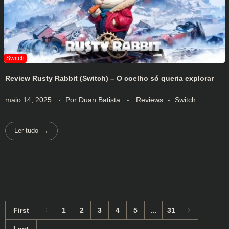
Review Rusty Rabbit (Switch) – O coelho só queria explorar
maio 14, 2025
Por
Duan Batista
Reviews
Switch
Ler tudo
First
1
2
3
4
5
...
31