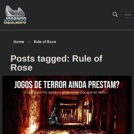
Jogando Casualmente
Conteúdo family friendly sobre games! Desde 2019 analisando jogos.
Home
Rule of Rose
Posts tagged: Rule of
Rose