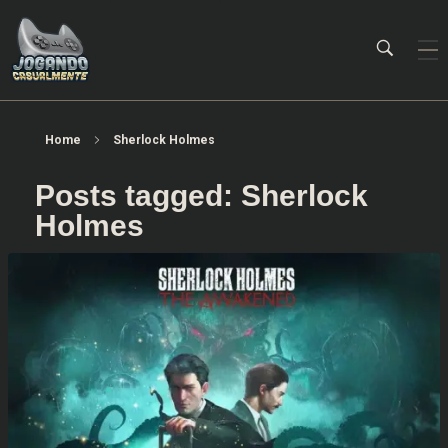
Jogando Casualmente
Conteúdo family friendly sobre games! Desde 2019 analisando jogos.
Home
Sherlock Holmes
Posts tagged: Sherlock
Holmes