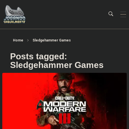
Jogando Casualmente
Conteúdo family friendly sobre games! Desde 2019 analisando jogos.
Home
Sledgehammer Games
Posts tagged:
Sledgehammer Games