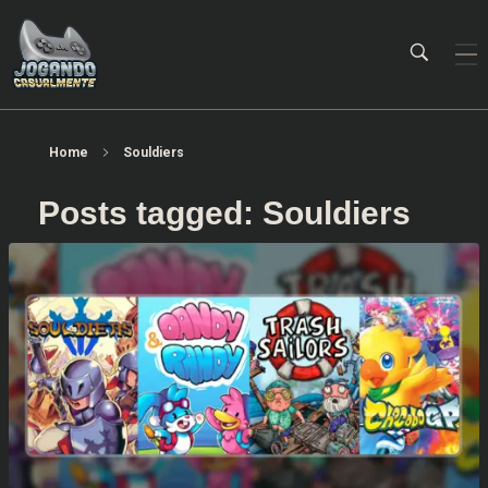
Jogando Casualmente
Conteúdo family friendly sobre games! Desde 2019 analisando jogos.
Home
Souldiers
Posts tagged: Souldiers