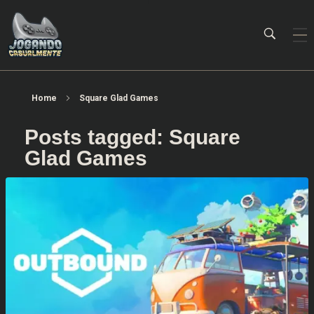
Jogando Casualmente
Conteúdo family friendly sobre games! Desde 2019 analisando jogos.
Home
Square Glad Games
Posts tagged: Square
Glad Games