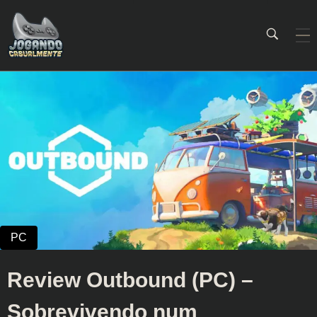
Jogando Casualmente
Conteúdo family friendly sobre games! Desde 2019 analisando jogos.
Review Outbound (PC) –
Sobrevivendo num