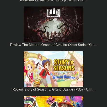
Review The Mound: Omen of Cthulhu (Xbox Series X) -…
Review Story of Seasons: Grand Bazaar (PS5) - Um…