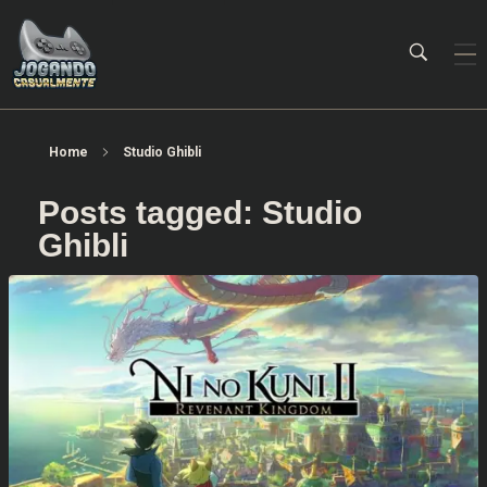
Jogando Casualmente
Conteúdo family friendly sobre games! Desde 2019 analisando jogos.
Home
Studio Ghibli
Posts tagged: Studio
Ghibli