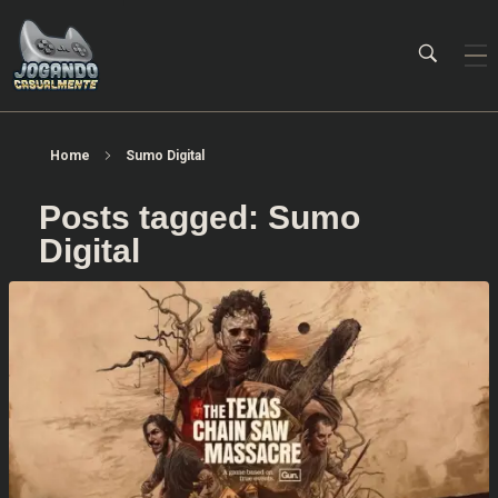
Jogando Casualmente
Conteúdo family friendly sobre games! Desde 2019 analisando jogos.
Home
Sumo Digital
Posts tagged: Sumo
Digital