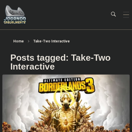
Jogando Casualmente
Conteúdo family friendly sobre games! Desde 2019 analisando jogos.
Home
Take-Two Interactive
Posts tagged: Take-Two
Interactive