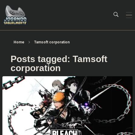
Jogando Casualmente
Conteúdo family friendly sobre games! Desde 2019 analisando jogos.
Home
Tamsoft corporation
Posts tagged: Tamsoft
corporation